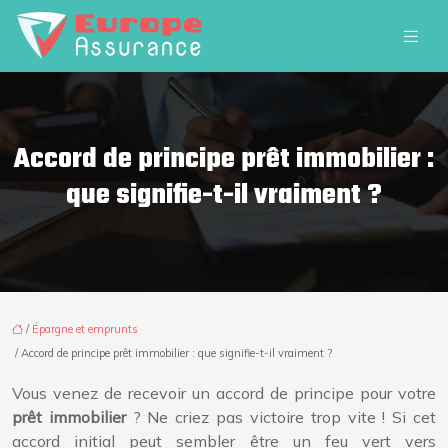
Accord de principe prêt immobilier :
que signifie-t-il vraiment ?
/
Épargne et emprunts
/ Accord de principe prêt immobilier : que signifie-t-il vraiment ?
Vous venez de recevoir un accord de principe pour votre
prêt immobilier
? Ne criez pas victoire trop vite ! Si cet
accord initial peut sembler être un feu vert vers