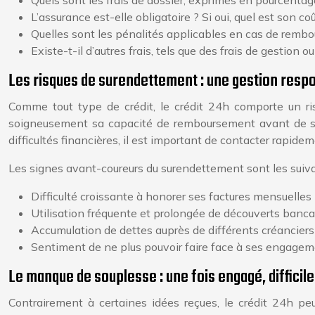
Quels sont les frais de dossier, exprimés en pourcent
L’assurance est-elle obligatoire ? Si oui, quel est son co
Quelles sont les pénalités applicables en cas de rembou
Existe-t-il d’autres frais, tels que des frais de gestion
Les risques de surendettement : une gestion resp
Comme tout type de crédit, le crédit 24h comporte un ri
soigneusement sa capacité de remboursement avant de s’e
difficultés financières, il est important de contacter rapid
Les signes avant-coureurs du surendettement sont les suiva
Difficulté croissante à honorer ses factures mensuelles (é
Utilisation fréquente et prolongée de découverts bancai
Accumulation de dettes auprès de différents créanciers 
Sentiment de ne plus pouvoir faire face à ses engageme
Le manque de souplesse : une fois engagé, difficile
Contrairement à certaines idées reçues, le crédit 24h p