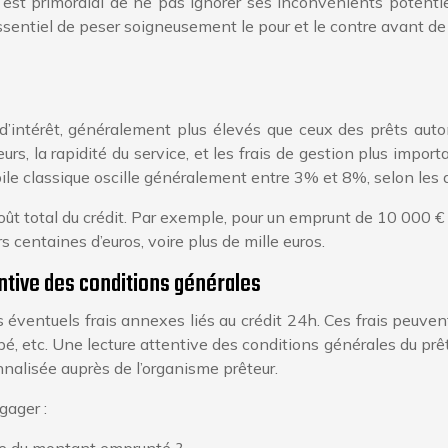
est primordial de ne pas ignorer ses inconvénients potentiels.
sentiel de peser soigneusement le pour et le contre avant de s
d’intérêt, généralement plus élevés que ceux des prêts autom
eurs, la rapidité du service, et les frais de gestion plus impo
bile classique oscille généralement entre 3% et 8%, selon le
oût total du crédit. Par exemple, pour un emprunt de 10 000 €
 centaines d’euros, voire plus de mille euros.
entive des conditions générales
s éventuels frais annexes liés au crédit 24h. Ces frais peuven
, etc. Une lecture attentive des conditions générales du prêt e
nnalisée auprès de l’organisme prêteur.
gager :