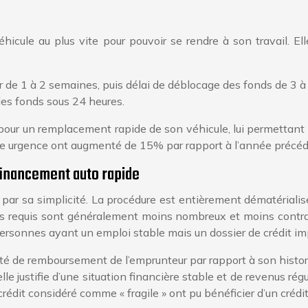
hicule au plus vite pour pouvoir se rendre à son travail. E
er de 1 à 2 semaines, puis délai de déblocage des fonds de 3 à 
es fonds sous 24 heures.
e pour un remplacement rapide de son véhicule, lui permettan
e urgence ont augmenté de 15% par rapport à l’année précéd
u financement auto rapide
par sa simplicité. La procédure est entièrement dématérialis
tifs requis sont généralement moins nombreux et moins contrai
personnes ayant un emploi stable mais un dossier de crédit imp
té de remboursement de l’emprunteur par rapport à son histor
elle justifie d’une situation financière stable et de revenus ré
it considéré comme « fragile » ont pu bénéficier d’un crédi