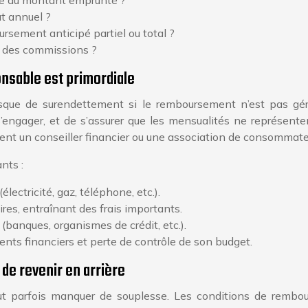
age du montant emprunté ?
ût annuel ?
rsement anticipé partiel ou total ?
 ou des commissions ?
onsable est primordiale
sque de surendettement si le remboursement n’est pas géré
ngager, et de s’assurer que les mensualités ne représente
ement un conseiller financier ou une association de consommateu
nts :
lectricité, gaz, téléphone, etc.).
res, entraînant des frais importants.
(banques, organismes de crédit, etc.).
nts financiers et perte de contrôle de son budget.
 de revenir en arrière
eut parfois manquer de souplesse. Les conditions de rembou