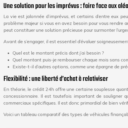
Une solution pour les imprévus : faire face aux aléa
La vie est jalonnée d’imprévus, et certains d’entre eux 
problème majeur si vous en avez besoin pour vous rendre au t
peut constituer une solution précieuse pour surmonter l’urg
Avant de s’engager, il est essentiel d’évaluer soigneuseme
Quel est le montant précis dont j’ai besoin ?
Quel montant puis-je rembourser chaque mois sans c
Existe-t-il d’autres options, comme une épargne de préc
Flexibilité : une liberté d’achat à relativiser
En théorie, le crédit 24h offre une certaine souplesse quant à
concessionnaire. Il est toutefois important de souligner 
commerciaux spécifiques. Il est donc primordial de bien vérif
Voici un tableau comparatif des types de véhicules finançab