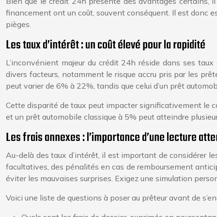
Bien que le crédit 24h présente des avantages certains, il 
financement ont un coût, souvent conséquent. Il est donc es
pièges.
Les taux d’intérêt : un coût élevé pour la rapidité
L’inconvénient majeur du crédit 24h réside dans ses taux 
divers facteurs, notamment le risque accru pris par les prêt
peut varier de 6% à 22%, tandis que celui d’un prêt automo
Cette disparité de taux peut impacter significativement le c
et un prêt automobile classique à 5% peut atteindre plusieurs
Les frais annexes : l’importance d’une lecture att
Au-delà des taux d’intérêt, il est important de considérer le
facultatives, des pénalités en cas de remboursement anticipé
éviter les mauvaises surprises. Exigez une simulation perso
Voici une liste de questions à poser au prêteur avant de s’en