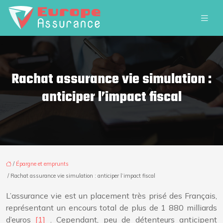
Rachat assurance vie simulation :
anticiper l’impact fiscal
/
Épargne et emprunts
/ Rachat assurance vie simulation : anticiper l’impact fiscal
L’assurance vie est un placement très prisé des Français,
représentant un encours total de plus de 1 880 milliards
d’euros
[1]
. Cependant, peu de détenteurs anticipent